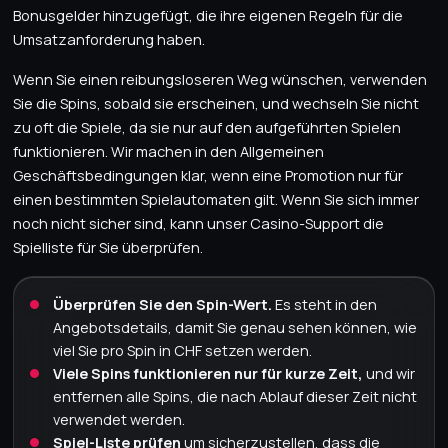
Bonusgelder hinzugefügt, die ihre eigenen Regeln für die
Umsatzanforderung haben.
Wenn Sie einen reibungsloseren Weg wünschen, verwenden
Sie die Spins, sobald sie erscheinen, und wechseln Sie nicht
zu oft die Spiele, da sie nur auf den aufgeführten Spielen
funktionieren. Wir machen in den Allgemeinen
Geschäftsbedingungen klar, wenn eine Promotion nur für
einen bestimmten Spielautomaten gilt. Wenn Sie sich immer
noch nicht sicher sind, kann unser Casino-Support die
Spielliste für Sie überprüfen.
Überprüfen Sie den Spin-Wert.
Es steht in den
Angebotsdetails, damit Sie genau sehen können, wie
viel Sie pro Spin in CHF setzen werden.
Viele Spins funktionieren nur für kurze Zeit,
und wir
entfernen alle Spins, die nach Ablauf dieser Zeit nicht
verwendet werden.
Spiel-Liste prüfen
um sicherzustellen, dass die