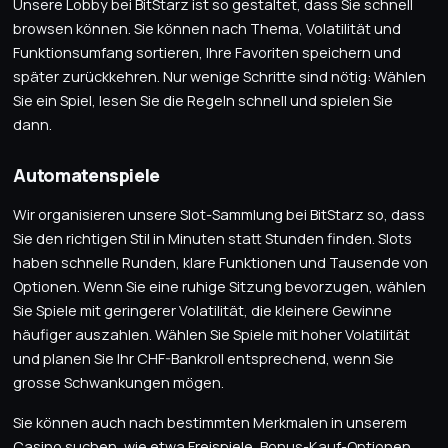
Unsere Lobby bei BitStarz ist so gestaltet, dass Sie schnell
browsen können. Sie können nach Thema, Volatilität und
Funktionsumfang sortieren, Ihre Favoriten speichern und
später zurückkehren. Nur wenige Schritte sind nötig: Wählen
Sie ein Spiel, lesen Sie die Regeln schnell und spielen Sie
dann.
Automatenspiele
Wir organisieren unsere Slot-Sammlung bei BitStarz so, dass
Sie den richtigen Stil in Minuten statt Stunden finden. Slots
haben schnelle Runden, klare Funktionen und Tausende von
Optionen. Wenn Sie eine ruhige Sitzung bevorzugen, wählen
Sie Spiele mit geringerer Volatilität, die kleinere Gewinne
häufiger auszahlen. Wählen Sie Spiele mit hoher Volatilität
und planen Sie Ihr CHF-Bankroll entsprechend, wenn Sie
grosse Schwankungen mögen.
Sie können auch nach bestimmten Merkmalen in unserem
Casino suchen, wie etwa Freispiele, Bonus-Kauf-Optionen