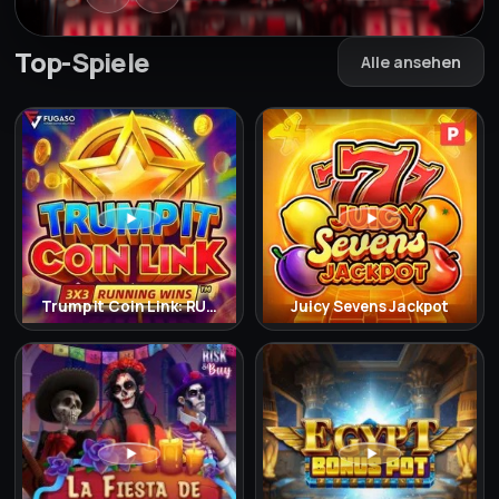
Top-Spiele
Alle ansehen
Trump it Coin Link: RUNNING WINS
Juicy Sevens Jackpot