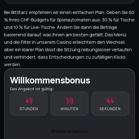
Bei BitStarz empfehlen wir einen einfachen Plan: Geben Sie 60
% Ihres CHF-Budgets für Spielautomaten aus, 30 % für Tische
und 10 % für Live-Tische. Ändern Sie dann die Beträge
basierend darauf, was Ihnen am besten gefällt. Das Menü
und die Filter in unserem Casino erleichtern den Wechsel,
aber ein klarer Plan lässt die Sitzung reibungsloser verlaufen
und verhindert, dass Entscheidungen zu zufälligen Klicks
werden.
Willkommensbonus
Das Angebot ist gültig:
49
59
42
STUNDEN
MINUTEN
SEKUNDEN
Bonus erhalten