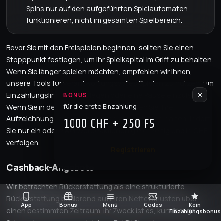
Spins nur auf den aufgeführten Spielautomaten
funktionieren, nicht im gesamten Spielbereich.
Bevor Sie mit den Freispielen beginnen, sollten Sie einen
Stopppunkt festlegen, um Ihr Spielkapital im Griff zu behalten.
Wenn Sie länger spielen möchten, empfehlen wir Ihnen,
unsere Tools für verantwortungsvolles Spielen zu nutzen, um
Einzahlungslimits festzulegen oder eine Pause einzulegen.
BONUS
für die erste Einzahlung
Wenn Sie in der Schweiz spielen, möchten Sie Ihre
Aufzeichnungen möglicherweise auch einfach halten, indem
1000 CHF + 250 FS
Sie nur ein oder zwei Werbeaktionen gleichzeitig und in CHF
verfolgen.
Registrieren
Cashback-Angebote
Wir betrachten Rückerstattung als eine strukturierte
Rückerstattung basierend auf Ihren Nettoverlusten über
App
Bonus
Menü
Codes
Kein
einen bestimmten Zeitraum. Ihr Zweck ist es, kurzfristige
Einzahlungsbonus