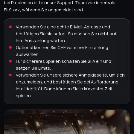
bei Problemen bitte unser Support-Team von innerhalb
BitStarz, während Sie angemeldet sind.
Verwenden Sie eine echte E-Mail-Adresse und
bestätigen Sie sie sofort. So müssen Sie nicht auf
Ihre Auszahlung warten.
Optional können Sie CHF vor einer Einzahlung
auswählen.
Für sichereres Spielen schalten Sie 2FA ein und
setzen Sie Limits.
Verwenden Sie unsere sichere Anmeldeseite, um sich
anzumelden, und bestätigen Sie bei Aufforderung
Ihre Identität. Dann können Sie in kürzester Zeit
spielen.