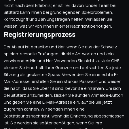
nicht nach dem Erlebnis; er ist Teil davon. Unser Team bei
BitStarz kann Ihnen bei grundlegenden Spielproblemen,
Kontozugriff und Zahlungsfragen helfen. Wir lassen Sie
wissen, was wir von Ihnen in einer Nachricht benötigen.
Registrierungsprozess
Der Ablauf ist derselbe und klar, wenn Sie aus der Schweiz
spielen: schnelle Prüfungen, direkte Antworten und kein
verwirrendes Hin und Her. Verwenden Sie nicht zu viele CHF,
bleiben Sie innerhalb Ihrer Grenzen und betrachten Sie jede
Sitzung als geplanten Spass. Verwenden Sie eine echte E-
Mail-Adresse, erstellen Sie ein starkes Passwort und weisen
Sie nach, dass Sie über 18 sind, bevor Sie einzahlen. Um sich
bei BitStarz anzumelden, klicken Sie auf den Anmelde-Button
und geben Sie eine E-Mail-Adresse ein, auf die Sie jetzt
zugreifen können. Wir senden Ihnen eine
Bestätigungsnachricht, wenn die Einrichtung abgeschlossen
ist. Sie werden sie später benötigen, wenn Sie Ihre