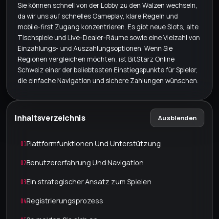
Sie können schnell von der Lobby zu den Walzen wechseln,
da wir uns auf schnelles Gameplay, klare Regeln und
mobile-first Zugang konzentrieren. Es gibt neue Slots, alte
Tischspiele und Live-Dealer-Räume sowie eine Vielzahl von
Einzahlungs- und Auszahlungsoptionen. Wenn Sie
Regionen vergleichen möchten, ist BitStarz Online
Schweiz einer der beliebtesten Einstiegspunkte für Spieler,
die einfache Navigation und sichere Zahlungen wünschen.
Inhaltsverzeichnis
Ausblenden
Plattformfunktionen Und Unterstützung
01
Benutzererfahrung Und Navigation
02
Ein strategischer Ansatz zum Spielen
03
Registrierungsprozess
04