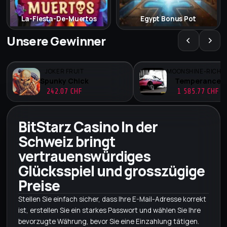
La-Fiesta-De-Muertos
Egypt Bonus Pot
Unsere Gewinner
JOKER FRUIT
MOONSHINE-RICHE
Spunky Chick
Temperance
242.07 CHF
1 585.77 CHF
BitStarz Casino In der
Schweiz bringt
vertrauenswürdiges
Glücksspiel und grosszügige
Preise
Stellen Sie einfach sicher, dass Ihre E-Mail-Adresse korrekt
ist, erstellen Sie ein starkes Passwort und wählen Sie Ihre
bevorzugte Währung, bevor Sie eine Einzahlung tätigen.