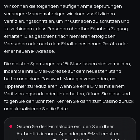
Wir können die folgenden häufigen Anmeldeprüfungen
verlangen: Manchmal zeigen wir einen zusätzlichen
Verifizierungsschritt an, um Ihr Guthaben zu schützen und
zu verhindern, dass Personen ohne Ihre Erlaubnis Zugang
erhalten. Dies geschieht nach mehreren erfolglosen
Versuchen oder nach dem Erhalt eines neuen Geräts oder
einer neuen IP-Adresse.
Die meisten Sperrungen auf BitStarz lassen sich vermeiden,
indem Sie Ihre E-Mail-Adresse auf dem neuesten Stand
halten und einen Passwort-Manager verwenden, um
Tippfehler zu reduzieren. Wenn Sie eine E-Mail mit einem
Verifizierungscode oder Link erhalten, öffnen Sie diese und
folgen Sie den Schritten. Kehren Sie dann zum Casino zurück
und aktualisieren Sie die Seite.
Geben Sie den Einmalcode ein, den Sie in Ihrer
Authentifizierungs-App oder per E-Mail erhalten