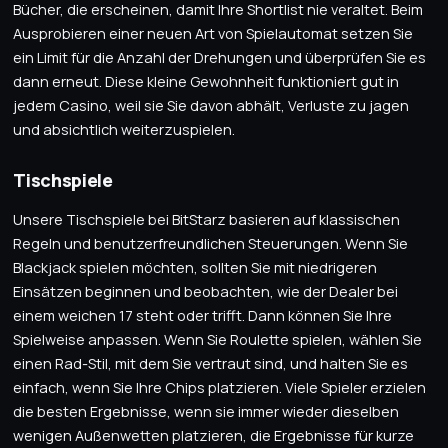
Bücher, die erscheinen, damit Ihre Shortlist nie veraltet. Beim
Ausprobieren einer neuen Art von Spielautomat setzen Sie
ein Limit für die Anzahl der Drehungen und überprüfen Sie es
dann erneut. Diese kleine Gewohnheit funktioniert gut in
jedem Casino, weil sie Sie davon abhält, Verluste zu jagen
und absichtlich weiterzuspielen.
Tischspiele
Unsere Tischspiele bei BitStarz basieren auf klassischen
Regeln und benutzerfreundlichen Steuerungen. Wenn Sie
Blackjack spielen möchten, sollten Sie mit niedrigeren
Einsätzen beginnen und beobachten, wie der Dealer bei
einem weichen 17 steht oder trifft. Dann können Sie Ihre
Spielweise anpassen. Wenn Sie Roulette spielen, wählen Sie
einen Rad-Stil, mit dem Sie vertraut sind, und halten Sie es
einfach, wenn Sie Ihre Chips platzieren. Viele Spieler erzielen
die besten Ergebnisse, wenn sie immer wieder dieselben
wenigen Außenwetten platzieren, die Ergebnisse für kurze