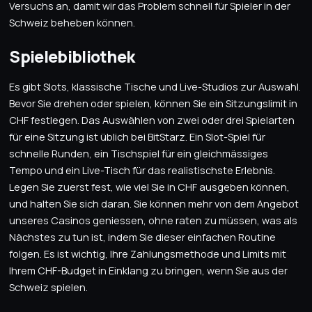
Versuchs an, damit wir das Problem schnell für Spieler in der
Schweiz beheben können.
Spielebibliothek
Es gibt Slots, klassische Tische und Live-Studios zur Auswahl.
Bevor Sie drehen oder spielen, können Sie ein Sitzungslimit in
CHF festlegen. Das Auswählen von zwei oder drei Spielarten
für eine Sitzung ist üblich bei BitStarz. Ein Slot-Spiel für
schnelle Runden, ein Tischspiel für ein gleichmässiges
Tempo und ein Live-Tisch für das realistischste Erlebnis.
Legen Sie zuerst fest, wie viel Sie in CHF ausgeben können,
und halten Sie sich daran. Sie können mehr von dem Angebot
unseres Casinos geniessen, ohne raten zu müssen, was als
Nächstes zu tun ist, indem Sie dieser einfachen Routine
folgen. Es ist wichtig, Ihre Zahlungsmethode und Limits mit
Ihrem CHF-Budget in Einklang zu bringen, wenn Sie aus der
Schweiz spielen.